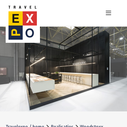
Travelexpo / home
Realisaties
Woodstoxx