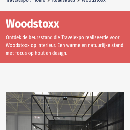
Woodstoxx
Ontdek de beursstand die Travelexpo realiseerde voor
Woodstoxx op interieur. Een warme en natuurlijke stand
met focus op hout en design.