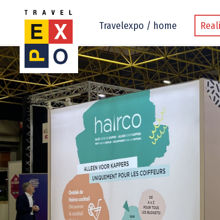
Travelexpo / home
Real