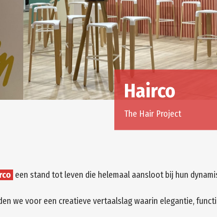
Hairco
The Hair Project
rco
een stand tot leven die helemaal aansloot bij hun dynamis
den we voor een creatieve vertaalslag waarin elegantie, func