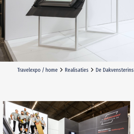
Travelexpo / home
Realisaties
De Dakvensterins