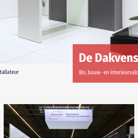
De Dakvens
tallateur
Bis, bouw- en interieursa