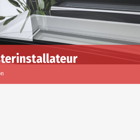
terinstallateur
lon