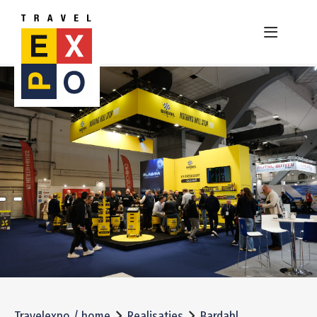
Travelexpo / home
Realisaties
Bardahl