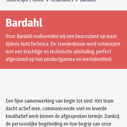
Bardahl
Voor Bardahl realiseerden wij een beursstand op maat
tijdens AutoTechnica. De standenbouw werd ontworpen
met een krachtige en technische uitstraling, perfect
afgestemd op hun productgamma en merkidentiteit.
Een fijne samenwerking van begin tot eind. Het team
dacht actief mee, communiceerde snel en leverde
kwalitatief werk binnen de afgesproken termijn. Dankzij
de persoonlijke begeleiding en hun begrip van onze