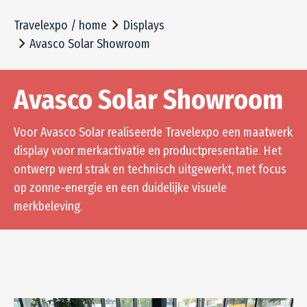
Travelexpo / home
Displays
Avasco Solar Showroom
Avasco Solar Showroom
Voor Avasco Solar realiseerde Travelexpo een maatwerk
display voor merkactivatie en productpresentatie. Het
ontwerp werd strak en technisch uitgewerkt, met focus
op zonne-energie en een duidelijke visuele
merkbeleving.